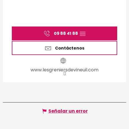
09 88 41 88
▒▒
Contáctenos
www.lesgreniersdevineuil.com
Señalar un error