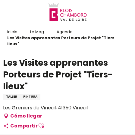
Aller
au
contenu
principal
Inicio
Le Mag
Agenda
Les Visites apprenantes Porteurs de Projet "Tiers-
lieux"
Les Visites apprenantes
Porteurs de Projet "Tiers-
lieux"
TALLER
PINTURA
Les Greniers de Vineuil, 41350 Vineuil
Cómo llegar
Ajouter aux favoris
Compartir