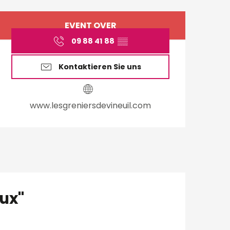
Öffnungszeiten & Ko
EVENT OVER
09 88 41 88
▒▒
Kontaktieren Sie uns
www.lesgreniersdevineuil.com
eux"