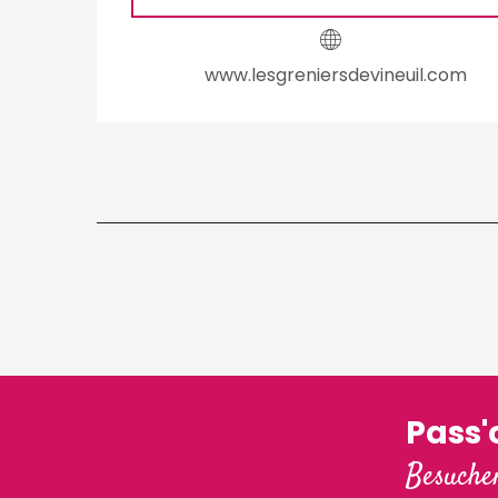
www.lesgreniersdevineuil.com
Pass
Besuchen