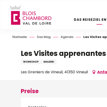
Aller
au
contenu
DAS REISEZIEL E
principal
Startseite
Das Mag
Agenda
Les Visites a
Les Visites apprenantes 
WORKSHOP
MALEREI
Les Greniers de Vineuil, 41350 Vineuil
Anfa
Preise