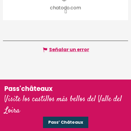
chatodo.com
Señalar un error
Pass'châteaux
Visite los castillos más bellos del Valle del
Loira
Pass’ Châteaux