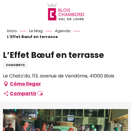
Aller
au
contenu
principal
Inicio
Le Mag
Agenda
L’Effet Bœuf en terrasse
L’Effet Bœuf en terrasse
CONCIERTO
Le Chato'do, 113, avenue de Vendôme, 41000 Blois
Cómo llegar
Ajouter aux favoris
Compartir