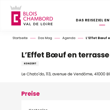
Aller
au
contenu
DAS REISEZIEL E
principal
Startseite
Das Mag
Agenda
L’Effet Bœuf 
L’Effet Bœuf en terrasse
KONZERT
Le Chato'do, 113, avenue de Vendôme, 41000 Bl
Preise