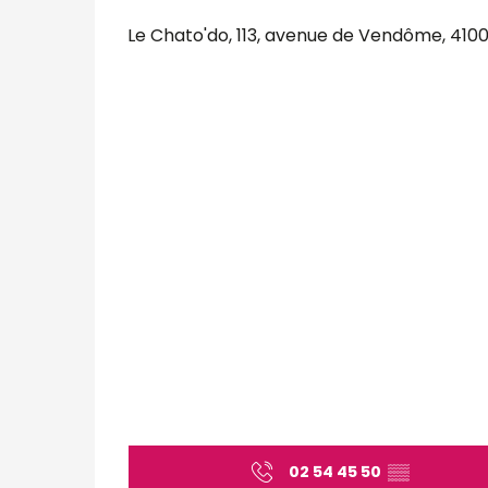
Le Chato'do, 113, avenue de Vendôme, 4100
02 54 45 50
▒▒