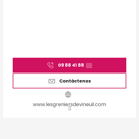
09 88 41 88
▒▒
Contáctenos
www.lesgreniersdevineuil.com