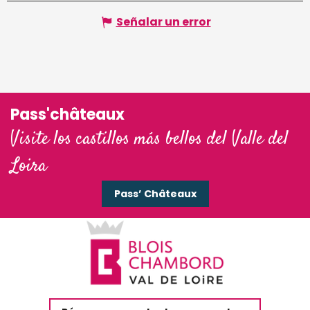
Señalar un error
Pass'châteaux
Visite los castillos más bellos del Valle del
Loira
Pass’ Châteaux