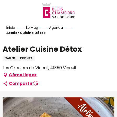
Aller
au
contenu
principal
Inicio
Le Mag
Agenda
Atelier Cuisine Détox
Atelier Cuisine Détox
TALLER
PINTURA
Les Greniers de Vineuil, 41350 Vineuil
Cómo llegar
Ajouter aux favoris
Compartir