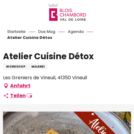
Aller
au
contenu
principal
Startseite
Das Mag
Agenda
Atelier Cuisine Détox
Atelier Cuisine Détox
WORKSHOP
MALEREI
Les Greniers de Vineuil, 41350 Vineuil
Anfahrt
Ajouter aux favoris
Teilen