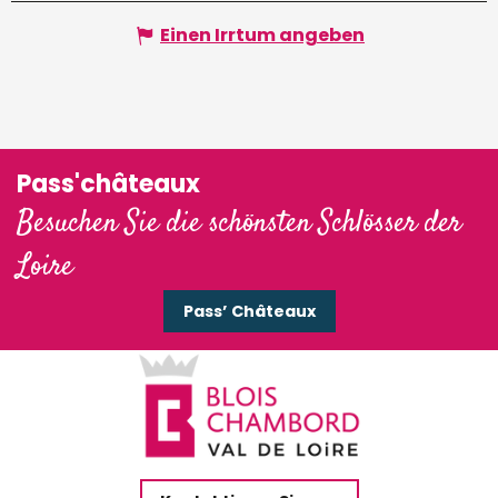
Einen Irrtum angeben
Pass'châteaux
Besuchen Sie die schönsten Schlösser der
Loire
Pass’ Châteaux