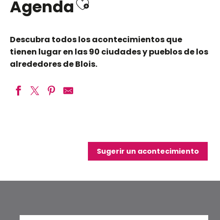
Ajouter aux favo
Agenda
Descubra todos los acontecimientos que
tienen lugar en las 90 ciudades y pueblos de los
alrededores de Blois.
Spectacle - CABARETTO
La Foulée des P’tits bleus
La Foulée des p’tits bleus
Sugerir un acontecimiento
Goldmen - De Goldman à Frédéricks Goldman Jones
Exposition : La nature comme écrin
Benjamin Biolay
Les Rendez-vous de l'Histoire
Geek Life Blois
Agissons pour une Loire propre ici commence l'Océan