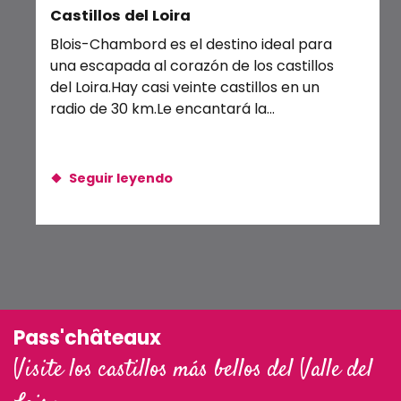
Castillos del Loira
Ve
DANAKIL
Rando Vélo : La boucle Blois-Chambord
Blois-Chambord es el destino ideal para
Tod
Le chemin de traverse
una escapada al corazón de los castillos
ha
del Loira.Hay casi veinte castillos en un
nue
radio de 30 km.Le encantará la
alternancia de...
Seguir leyendo
Pass'châteaux
Visite los castillos más bellos del Valle del