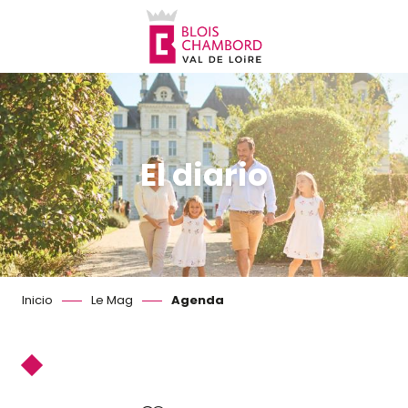
Aller
au
contenu
principal
El diario
Inicio
Le Mag
Agenda