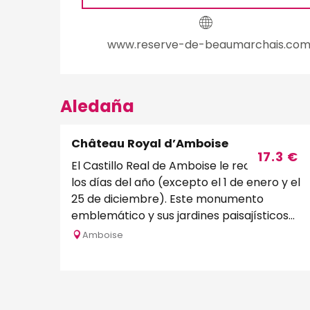
www.reserve-de-beaumarchais.co
Aledaña
Château Royal d’Amboise
Reservable
17.3
€
El Castillo Real de Amboise le recibe todos
los días del año (excepto el 1 de enero y el
25 de diciembre). Este monumento
emblemático y sus jardines paisajísticos
ofrecen uno...
Amboise