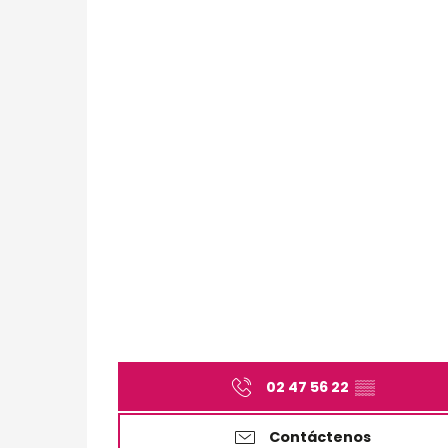
02 47 56 22
▒▒
Contáctenos