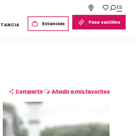
ES
Buscar
Voir les favori
Pase castillos
Estancias
STANCIA
Ajouter aux favoris
Compartir
Añadir a mis favoritos