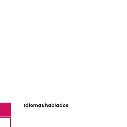
Idiomas hablados
Idiomas hablados