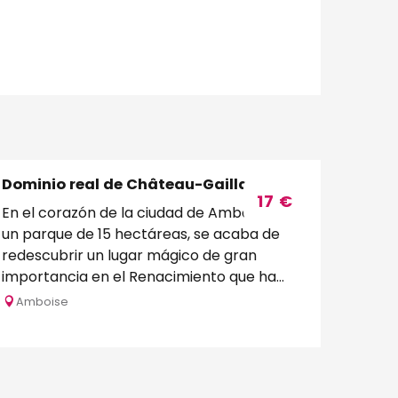
Dominio real de Château-Gaillard
17
€
En el corazón de la ciudad de Amboise, en
un parque de 15 hectáreas, se acaba de
redescubrir un lugar mágico de gran
importancia en el Renacimiento que ha
vuelto a nacer tras 5...
Amboise