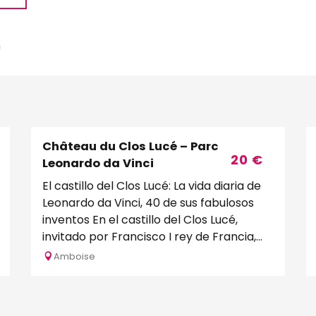
m
Château du Clos Lucé – Parc
20
€
Leonardo da Vinci
El castillo del Clos Lucé: La vida diaria de
Leonardo da Vinci, 40 de sus fabulosos
inventos En el castillo del Clos Lucé,
invitado por Francisco I rey de Francia,
vivió los 3...
Amboise