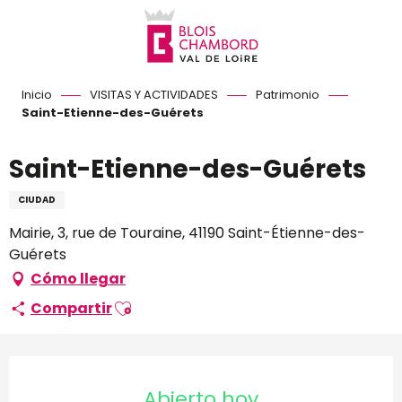
Aller
au
contenu
principal
Inicio
VISITAS Y ACTIVIDADES
Patrimonio
Saint-Etienne-des-Guérets
Saint-Etienne-des-Guérets
CIUDAD
Mairie, 3, rue de Touraine, 41190 Saint-Étienne-des-
Guérets
Cómo llegar
Ajouter aux favoris
Compartir
Horarios y datos de conta
Abierto hoy