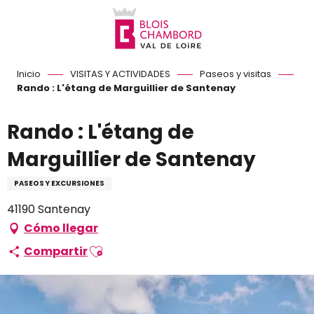
Aller
au
contenu
principal
Inicio
VISITAS Y ACTIVIDADES
Paseos y visitas
Rando : L'étang de Marguillier de Santenay
Rando : L'étang de
Marguillier de Santenay
PASEOS Y EXCURSIONES
41190 Santenay
Cómo llegar
Ajouter aux favoris
Compartir