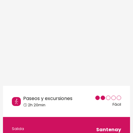
Puntos de interés
Paseos y excursiones
Fácil
2h 20min
Información práctica
Salida
Santenay