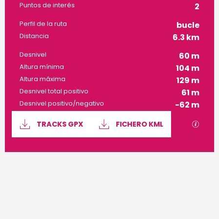
Puntos de interés
2
Perfil de la ruta
bucle
Distancia
6.3 km
Desnivel
60 m
Altura mínima
104 m
Altura máxima
129 m
Desnivel total positivo
61 m
Desnivel positivo/negativo
-62 m
Documentación
Los a
TRACKS GPX
FICHERO KML
60 m de Desnivel
Desnivel