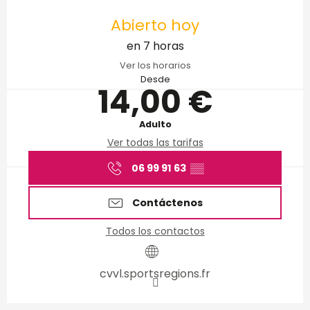
Horarios y datos de conta
Abierto hoy
en 7 horas
Ver los horarios
Desde
14,00 €
Adulto
Ver todas las tarifas
06 99 91 63
▒▒
Contáctenos
Todos los contactos
cvvl.sportsregions.fr