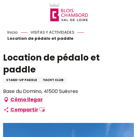
Aller
au
contenu
principal
Inicio
VISITAS Y ACTIVIDADES
Location de pédalo et paddle
Location de pédalo et
paddle
STAND-UP PADDLE
YACHT CLUB
Base du Domino, 41500 Suèvres
Cómo llegar
Ajouter aux favoris
Compartir