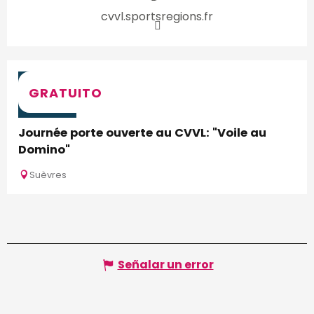
cvvl.sportsregions.fr
5
GRATUITO
SEP.
Journée porte ouverte au CVVL: "Voile au
Domino"
Suèvres
Señalar un error