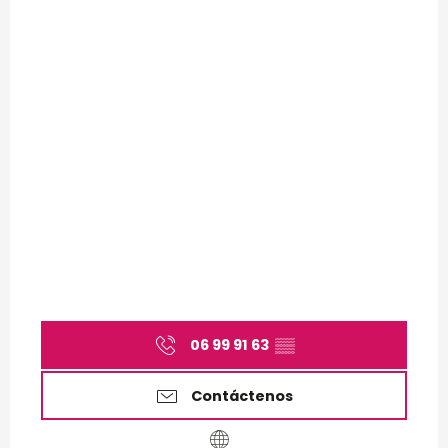
06 99 91 63
▒▒
Contáctenos