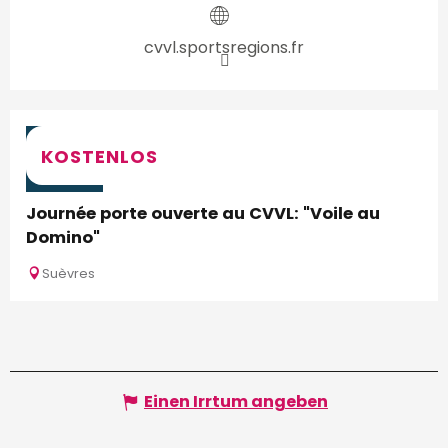
cvvl.sportsregions.fr
5.
KOSTENLOS
SEP
Journée porte ouverte au CVVL: "Voile au
Domino"
Suèvres
Einen Irrtum angeben