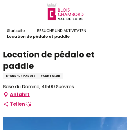
Aller
au
contenu
principal
Startseite
BESUCHE UND AKTIVITÄTEN
Location de pédalo et paddle
Location de pédalo et
paddle
STAND-UP PADDLE
YACHT CLUB
Base du Domino, 41500 Suèvres
Anfahrt
Ajouter aux favoris
Teilen