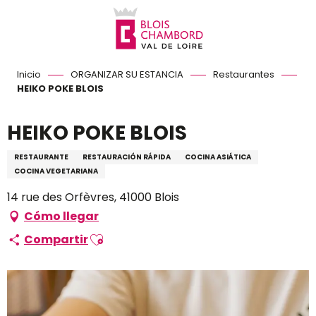
Aller
au
contenu
principal
Inicio
ORGANIZAR SU ESTANCIA
Restaurantes
HEIKO POKE BLOIS
HEIKO POKE BLOIS
RESTAURANTE
RESTAURACIÓN RÁPIDA
COCINA ASIÁTICA
COCINA VEGETARIANA
14 rue des Orfèvres, 41000 Blois
Cómo llegar
Ajouter aux favoris
Compartir