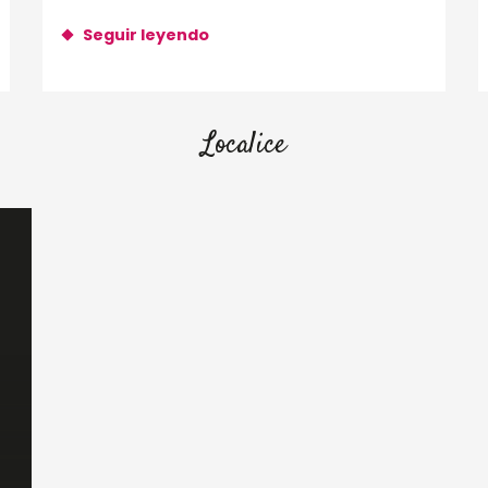
vivió los 3...
Seguir leyendo
Localice