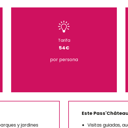
Tarifa
54€
por persona
Este Pass'Château
parques y jardines
Visitas guiadas, a