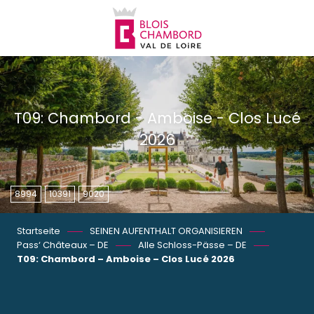
Aller
au
contenu
principal
T09: Chambord - Amboise - Clos Lucé
2026
8994
10391
9020
Startseite
SEINEN AUFENTHALT ORGANISIEREN
Pass‘ Châteaux – DE
Alle Schloss-Pässe – DE
T09: Chambord – Amboise – Clos Lucé 2026