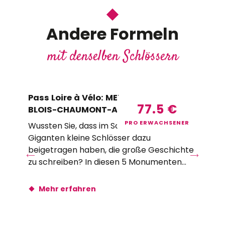
Andere Formeln
mit denselben Schlössern
Pass Loire à Vélo: MEUNG-BEAUGENCY-
T0
77.5
€
BLOIS-CHAUMONT-AMBOISE – DE
Am
PRO ERWACHSENER
Wussten Sie, dass im Schatten der
Du
Giganten kleine Schlösser dazu
er
beigetragen haben, die große Geschichte
zur
zu schreiben? In diesen 5 Monumenten
erfahren Sie mehr...
Mehr erfahren