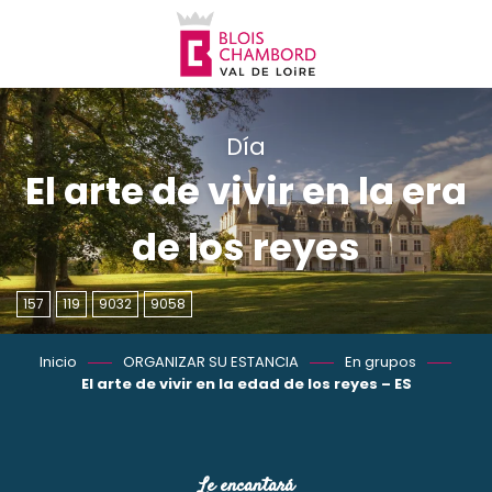
Aller
au
contenu
principal
Día
El arte de vivir en la era
de los reyes
157
119
9032
9058
Inicio
ORGANIZAR SU ESTANCIA
En grupos
El arte de vivir en la edad de los reyes – ES
Le encantará