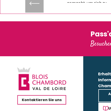
gemacht, um sich zu
entspannen und einen lusti
Abend zu verbringen
Mehr erfahren
Pass
Besuchen
Erhalt
Infor
Cham
A
Kontaktieren Sie uns
U