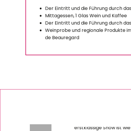
Der Eintritt und die Führung durch das
Mittagessen, 1 Glas Wein und Kaffee
Der Eintritt und die Führung durch d
Weinprobe und regionale Produkte im
de Beauregard
Dinnershow im Kabar
Madame Sans Gêne –
Sie werden es mögen Die
erstklassige Show ist wie