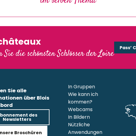
im selben Thema
gen
'châteaux
Pass’ 
 Sie die schönsten Schlösser der Loire
In Gruppen
en Sie alle
Wie kann ich
mationen über Blois
kommen?
bord
Webcams
bonnement des
In Bildern
Newsletters
Nützliche
Anwendungen
nsere Broschüren