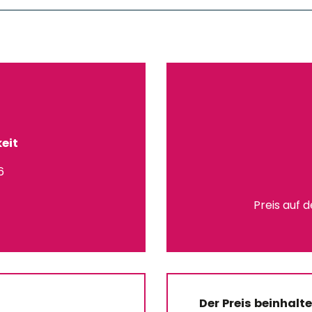
eit
6
Preis auf 
Der Preis beinhalte