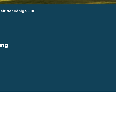
eit der Könige – DE
ung
avoris