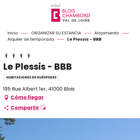
Aller
au
contenu
principal
Inicio
ORGANIZAR SU ESTANCIA
Alojamiento
Alquiler de temporada
Le Plessis - BBB
Le Plessis - BBB
HABITACIONES DE HUÉSPEDES
195 Rue Albert 1er, 41000 Blois
Cómo llegar
Ajouter aux favoris
Compartir