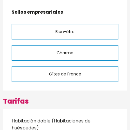
Oferta de prestaciones
Sellos empresariales
Sellos empresariales
Bien-être
Charme
Gîtes de France
Tarifas
Habitación doble (Habitaciones de
huéspedes)