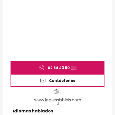
02 54 43 80
▒▒
Contáctenos
www.leplessisblois.com
Idiomas hablados
Idiomas hablados