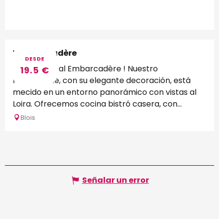
L'embarcadère
DESDE
¡Bienvenido al Embarcadère ! Nuestro
19.5
€
restaurante, con su elegante decoración, está
mecido en un entorno panorámico con vistas al
Loira. Ofrecemos cocina bistró casera, con...
Blois
Señalar un error