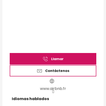
Llamar
Contáctenos
www.airbnb.fr
Idiomas hablados
Idiomas hablados