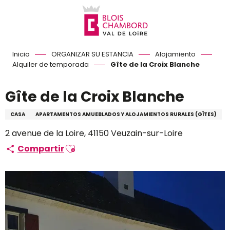
Aller
au
contenu
principal
Inicio
ORGANIZAR SU ESTANCIA
Alojamiento
Alquiler de temporada
Gîte de la Croix Blanche
Gîte de la Croix Blanche
CASA
APARTAMENTOS AMUEBLADOS Y ALOJAMIENTOS RURALES (GÎTES)
2 avenue de la Loire, 41150 Veuzain-sur-Loire
Ajouter aux favoris
Compartir