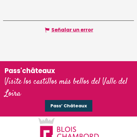
Señalar un error
Pass'châteaux
Visite los castillos más bellos del Valle del
Loira
Pass’ Châteaux