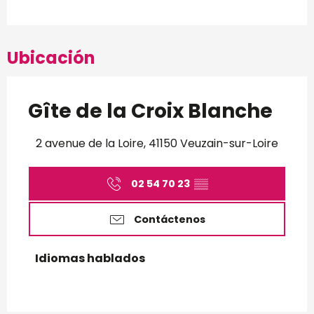
Ubicación
Gîte de la Croix Blanche
2 avenue de la Loire, 41150 Veuzain-sur-Loire
02 54 70 23
▒▒
Contáctenos
Idiomas hablados
Idiomas hablados