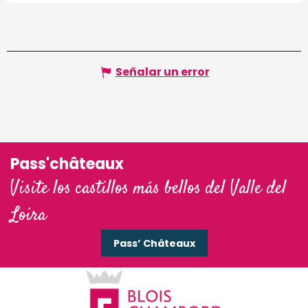
Señalar un error
Pass'châteaux
Visite los castillos más bellos del Valle del
Loira
Pass’ Châteaux