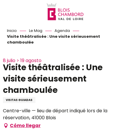
Aller
au
contenu
principal
Inicio
Le Mag
Agenda
Visite théâtralisée : Une visite sérieusement
chamboulée
8 julio > 19 agosto
Visite théâtralisée : Une
visite sérieusement
chamboulée
VISITAS GUIADAS
Centre-ville — lieu de départ indiqué lors de la
réservation, 41000 Blois
Cómo llegar