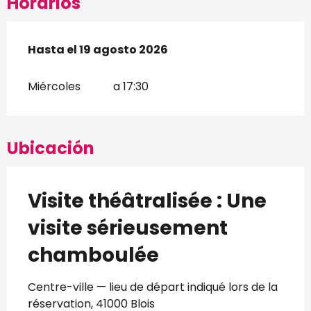
Horarios
Del
Hasta el
8 julio 2026
19 agosto 2026
al
19 agosto 2026
Miércoles
a 17:30
Ubicación
Visite théâtralisée : Une
visite sérieusement
chamboulée
Centre-ville — lieu de départ indiqué lors de la
réservation, 41000 Blois