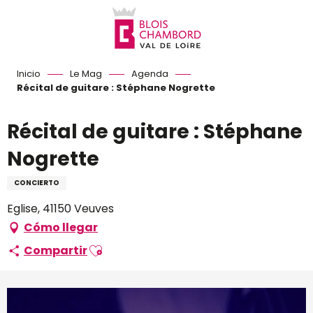
Aller
au
contenu
principal
Inicio
Le Mag
Agenda
Récital de guitare : Stéphane Nogrette
Récital de guitare : Stéphane
Nogrette
CONCIERTO
Eglise, 41150 Veuves
Cómo llegar
Ajouter aux favoris
Compartir