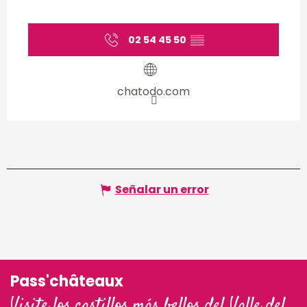
02 54 45 50
▒▒
chatodo.com
Señalar un error
Pass'châteaux
Visite los castillos más bellos del Valle del