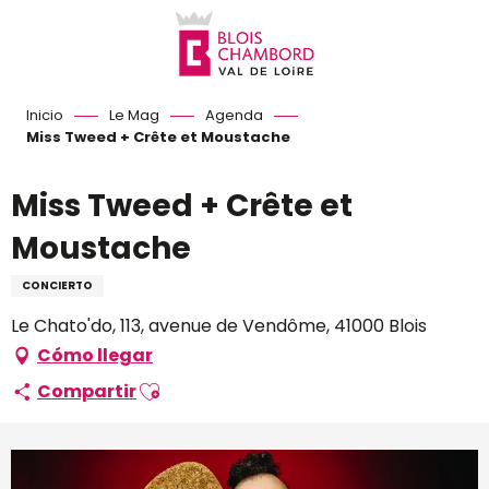
Aller
au
contenu
principal
Inicio
Le Mag
Agenda
Miss Tweed + Crête et Moustache
Miss Tweed + Crête et
Moustache
CONCIERTO
Le Chato'do, 113, avenue de Vendôme, 41000 Blois
Cómo llegar
Ajouter aux favoris
Compartir