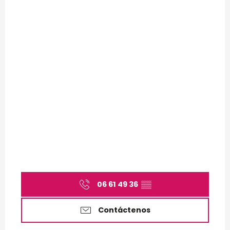
06 61 49 36
▒▒
Contáctenos