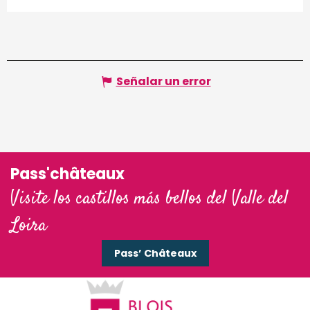
Señalar un error
Pass'châteaux
Visite los castillos más bellos del Valle del
Loira
Pass’ Châteaux