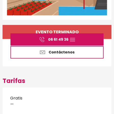
Horarios y datos de conta
EVENTO TERMINADO
06 61 49 36
▒▒
Contáctenos
Tarifas
Gratis
—