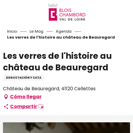
Aller
au
contenu
principal
Inicio
Le Mag
Agenda
Les verres de l'histoire au château de Beauregard
Les verres de l'histoire au
château de Beauregard
DEGUSTACIÓN Y CATA
Château de Beauregard, 41120 Cellettes
Cómo llegar
Ajouter aux favoris
Compartir