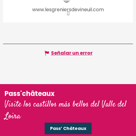
www.lesgreniersdevineuil.com
Señalar un error
Pass'châteaux
Visite los castillos más bellos del Valle del
Loira
Pass’ Châteaux