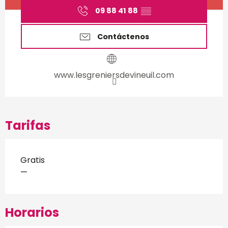
09 88 41 88
▒▒
Contáctenos
www.lesgreniersdevineuil.com
Tarifas
Gratis
—
Horarios