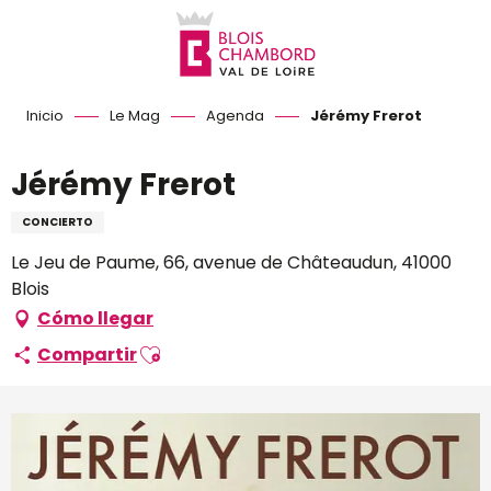
Aller
au
contenu
principal
Inicio
Le Mag
Agenda
Jérémy Frerot
Jérémy Frerot
CONCIERTO
Le Jeu de Paume, 66, avenue de Châteaudun, 41000
Blois
Cómo llegar
Ajouter aux favoris
Compartir