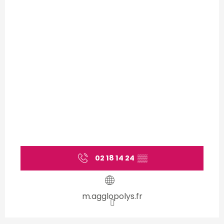
02 18 14 24
▒▒
m.agglopolys.fr