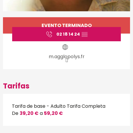
Horarios y datos de conta
EVENTO TERMINADO
02 18 14 24
▒▒
m.agglopolys.fr
Tarifas
Tarifa de base - Adulto Tarifa Completa
De
39,20 €
a
59,20 €