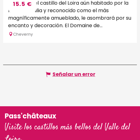
Cheverny, el castillo del Loira aún habitado por la
15.5
€
misma familia y reconocido como el más
magníficamente amueblado, le asombrará por su
encanto y decoración. El Domaine de...
Cheverny
Señalar un error
Pass'châteaux
Visite los castillos más bellos del Valle del
Loira