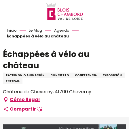
Aller
au
contenu
principal
Inicio
Le Mag
Agenda
Échappées à vélo au château
Échappées à vélo au
château
PATRIMONIO ANIMACIÓN
CONCIERTO
CONFERENCIA
EXPOSICIÓN
FESTIVAL
Château de Cheverny, 41700 Cheverny
Cómo llegar
Ajouter aux favoris
Compartir