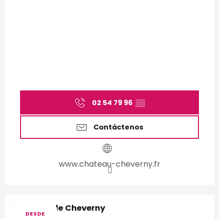
02 54 79 96
▒▒
Contáctenos
www.chateau-cheverny.fr
Château de Cheverny
DESDE