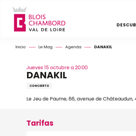
Aller
au
contenu
DESCUB
principal
Inicio
Le Mag
Agenda
DANAKIL
Jueves 15 octubre a 20:00
DANAKIL
CONCIERTO
Le Jeu de Paume, 66, avenue de Châteaudun, 4
Tarifas