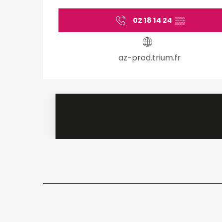
02 18 14 24
▒▒
az-prod.trium.fr