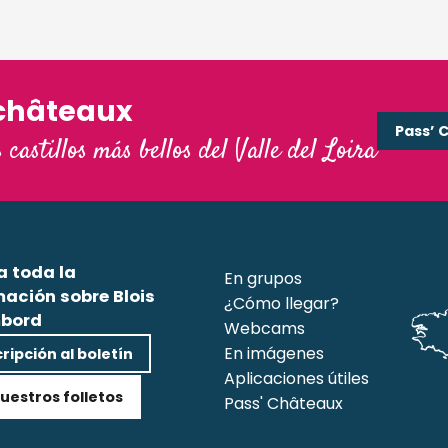
châteaux
Pass’ 
s castillos más bellos del Valle del Loira
a toda la
En grupos
mación sobre Blois
¿Cómo llegar?
bord
Webcams
En imágenes
ripción al boletín
Aplicaciones útiles
uestros folletos
Pass' Châteaux