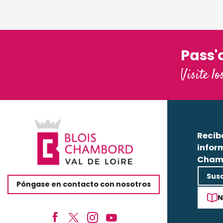
Pass'
Visite lo
Recib
infor
Cham
Susc
Póngase en contacto con nosotros
N