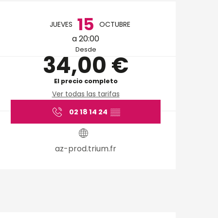
Horarios y datos de 
15
JUEVES
OCTUBRE
a 20:00
Desde
34,00 €
El precio completo
Ver todas las tarifas
02 18 14 24
▒▒
az-prod.trium.fr