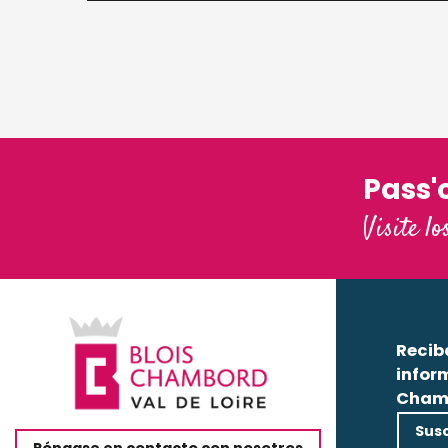
Pass'
Visite lo
Recib
infor
Cham
Susc
Póngase en contacto con nosotros