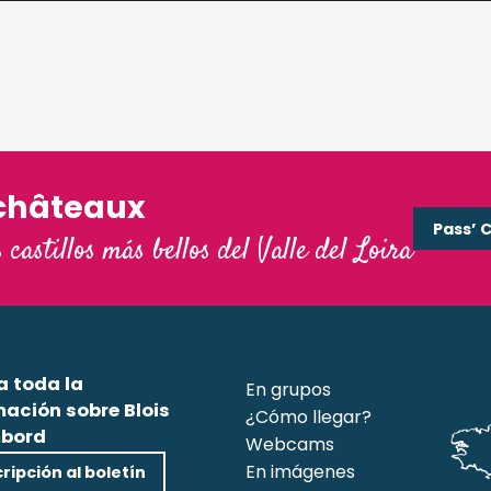
châteaux
Pass’ 
s castillos más bellos del Valle del Loira
a toda la
En grupos
mación sobre Blois
¿Cómo llegar?
bord
Webcams
En imágenes
ripción al boletín