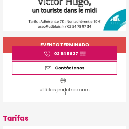
Horarios y datos de conta
EVENTO TERMINADO
02 54 56 27
▒▒
Contáctenos
utlblois.jimdofree.com
Tarifas