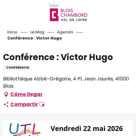
Aller
au
contenu
principal
Inicio
Le Mag
Agenda
Conférence : Victor Hugo
Conférence : Victor Hugo
CONFERENCIA
Bibliothèque Abbé-Grégoire, 4 Pl. Jean Jaurès, 41000
Blois
Cómo llegar
Ajouter aux favoris
Compartir