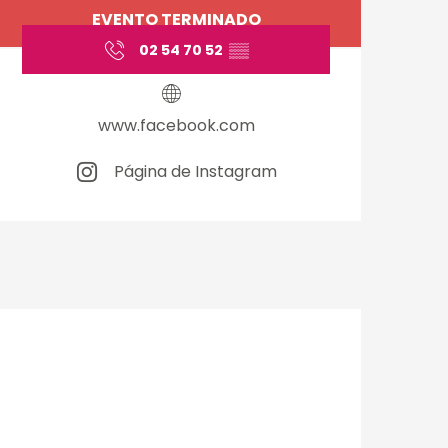
Horarios y datos de 
EVENTO TERMINADO
02 54 70 52
▒▒
www.facebook.com
Página de Instagram