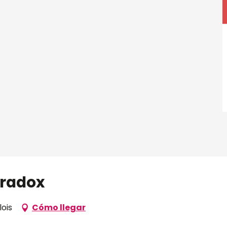
aradox
lois
Cómo llegar