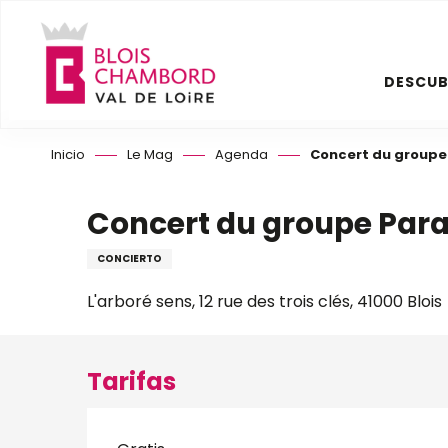
Aller
au
contenu
DESCUB
principal
Inicio
Le Mag
Agenda
Concert du groupe
Concert du groupe Par
CONCIERTO
L'arboré sens, 12 rue des trois clés, 41000 Blois
Tarifas