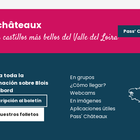
châteaux
Pass’ 
s castillos más bellos del Valle del Loira
a toda la
En grupos
mación sobre Blois
¿Cómo llegar?
bord
Webcams
En imágenes
ripción al boletín
Aplicaciones útiles
uestros folletos
Pass' Châteaux