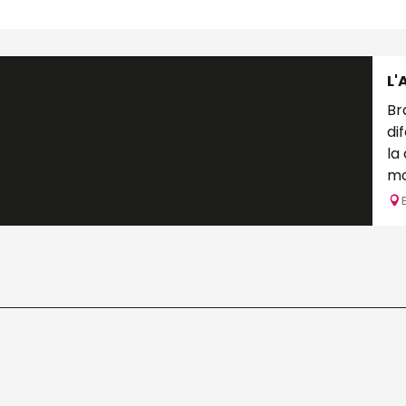
L'
Bras
di
la
mo