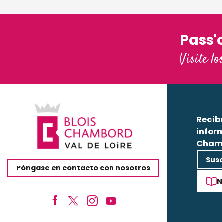
Pass'
Visite lo
Recib
infor
Cham
Susc
Póngase en contacto con nosotros
N