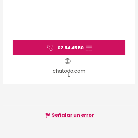
02 54 45 50
▒▒
chatodo.com
Señalar un error