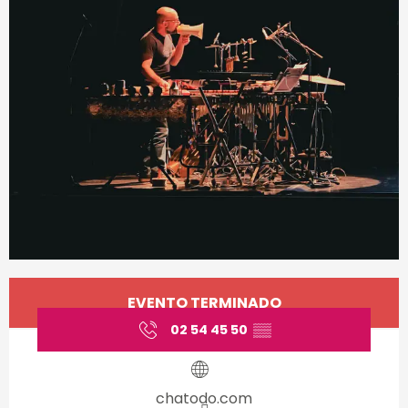
Horarios y datos de conta
EVENTO TERMINADO
02 54 45 50
▒▒
chatodo.com