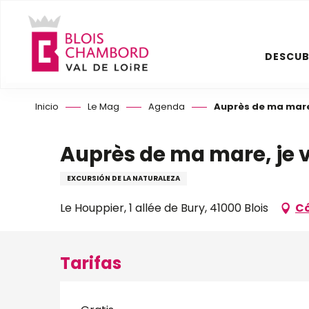
Aller
au
contenu
DESCUB
principal
Inicio
Le Mag
Agenda
Auprès de ma mare,
Auprès de ma mare, je 
EXCURSIÓN DE LA NATURALEZA
Le Houppier, 1 allée de Bury, 41000 Blois
Có
Tarifas