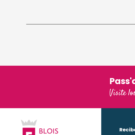
Pass'
Visite lo
Recib