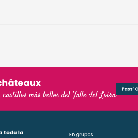
châteaux
Pass’ 
s castillos más bellos del Valle del Loira
a toda la
En grupos