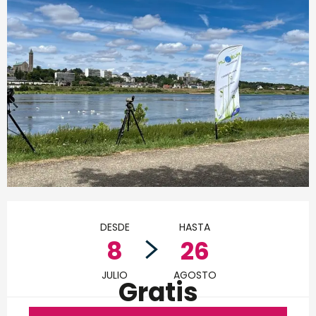
Horarios y datos de conta
DESDE
HASTA
8
26
JULIO
AGOSTO
Gratis