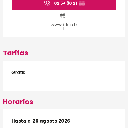
02 54 90 21
▒▒
www.blois.fr
Tarifas
Gratis
—
Horarios
Del
Hasta el
8 julio 2026
26 agosto 2026
al
26 agosto 2026