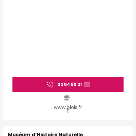
02 54 90 21
▒▒
www.blois.fr
Muséum d’Histoire Naturelle