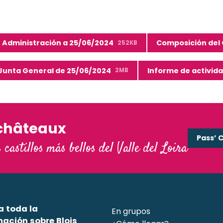
 Administración a 25/06/2024
Composición del
252KB
 Junta General de 25/06/2024
Informe de activid
2MB
châteaux
Pass’ 
s castillos más bellos del Valle del Loira
a toda la
En grupos
mación sobre Blois