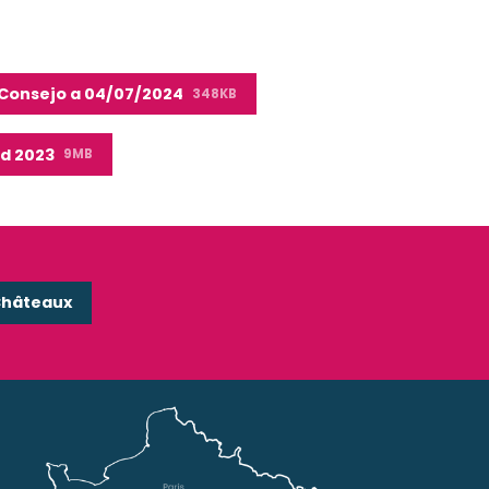
 Consejo a 04/07/2024
348KB
ad 2023
9MB
Châteaux