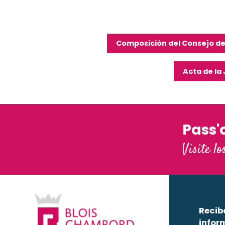
Composición del Consejo de
Acta de la
Pass'
Visite lo
Recib
infor