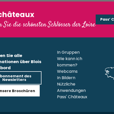
'châteaux
Pass’ 
 Sie die schönsten Schlösser der Loire
In Gruppen
en Sie alle
Wie kann ich
mationen über Blois
kommen?
bord
Webcams
bonnement des
In Bildern
Newsletters
Nützliche
Anwendungen
nsere Broschüren
Pass' Châteaux