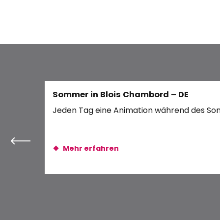
Grand concert royal au Château
À la découverte des odonates
Rando Vélo : 3 jours sur la Loire à Vélo
Promenade artistique de Molineuf
Vide-Greniers de Lorges
Parenthèse nature et patrimoine
Balade ornithologie
Fête de la Petite Cité de Caractère
Sommer in Blois Chambord – DE
Visite Moulin d'Arrivay
Jeden Tag eine Animation während des Somme
Le plus petit festival international de la gastronomie l
Mehr erfahren