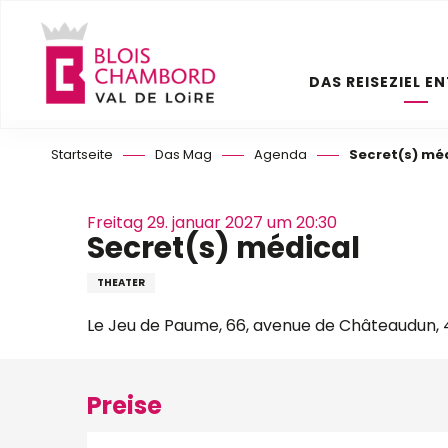
Aller
au
contenu
DAS REISEZIEL E
principal
Startseite
Das Mag
Agenda
Secret(s) mé
Freitag 29. januar 2027 um 20:30
Secret(s) médical
THEATER
Le Jeu de Paume, 66, avenue de Châteaudun, 4
Preise