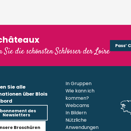
'châteaux
Pass’ 
 Sie die schönsten Schlösser der Loire
In Gruppen
en Sie alle
Wie kann ich
mationen über Blois
kommen?
bord
Webcams
bonnement des
In Bildern
Newsletters
Nützliche
Anwendungen
nsere Broschüren