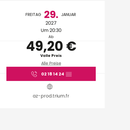
Öffnungszeiten & Ko
29.
FREITAG
JANUAR
2027
Um 20:30
Ab
49,20 €
Volle Preis
Alle Preise
02 18 14 24
▒▒
az-prod.trium.fr