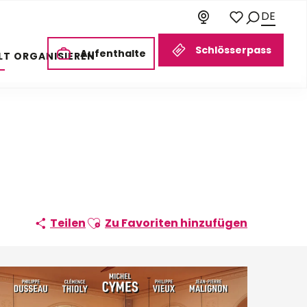
DE
Suche
Voir les favoris
Schlösserpass
Aufenthalte
LT ORGANISIEREN
Ajouter aux favoris
Teilen
Zu Favoriten hinzufügen