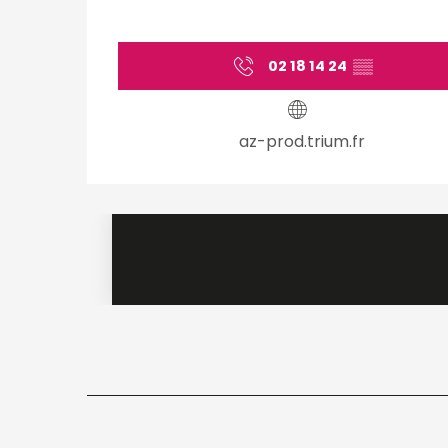
02 18 14 24
▒▒
az-prod.trium.fr