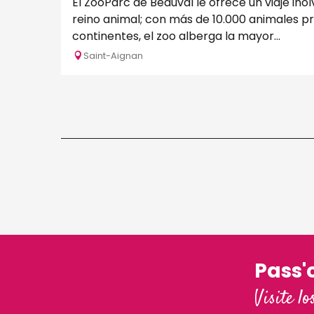
El ZooParc de Beauval le ofrece un viaje inol
reino animal; con más de 10.000 animales p
continentes, el zoo alberga la mayor...
Saint-Aignan
Pass'
Visite lo