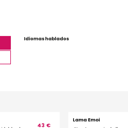
Idiomas hablados
Idiomas hablados
Lama Emoi
43
€