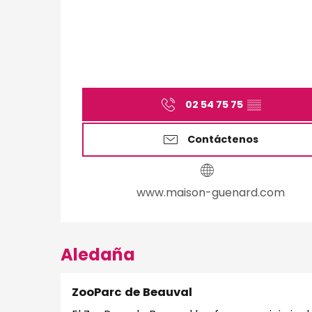
02 54 75 75
▒▒
Contáctenos
www.maison-guenard.com
Aledaña
ZooParc de Beauval