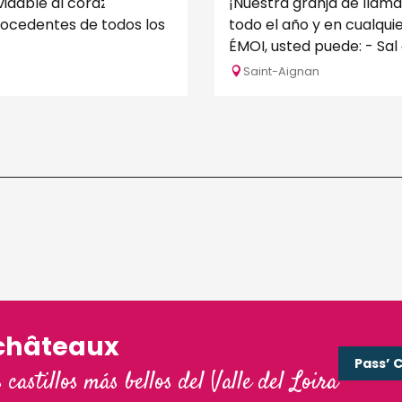
vidable al corazón del
¡Nuestra granja de llama
rocedentes de todos los
todo el año y en cualquier c
ÉMOI, uste
Saint-Aignan
châteaux
Pass’ 
s castillos más bellos del Valle del Loira