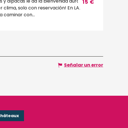
s y alpacas le da la bienvenida durante
15
€
lima, solo con reservación! En LAMA
d puede: - Sal a caminar con...
Señalar un error
Châteaux