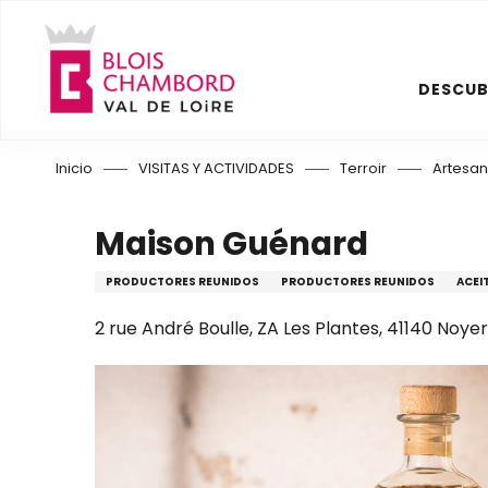
Aller
au
contenu
DESCUB
principal
Inicio
VISITAS Y ACTIVIDADES
Terroir
Artesaní
Maison Guénard
PRODUCTORES REUNIDOS
PRODUCTORES REUNIDOS
ACEI
2 rue André Boulle, ZA Les Plantes, 41140 Noy