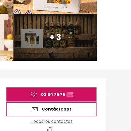
+ 3
Horarios y datos de 
02 54 75 75
▒▒
Contáctenos
Todos los contactos