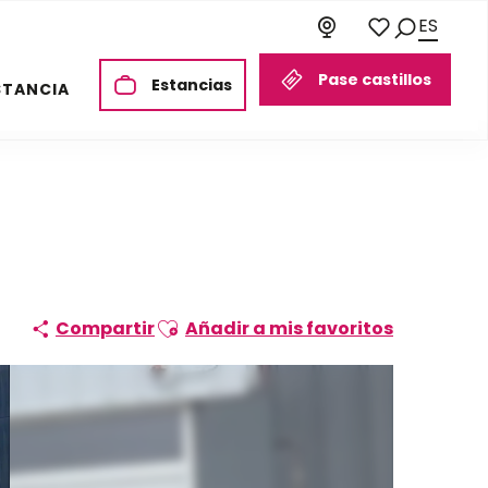
ES
Buscar
Voir les favori
Pase castillos
Estancias
STANCIA
Ajouter aux favoris
Compartir
Añadir a mis favoritos