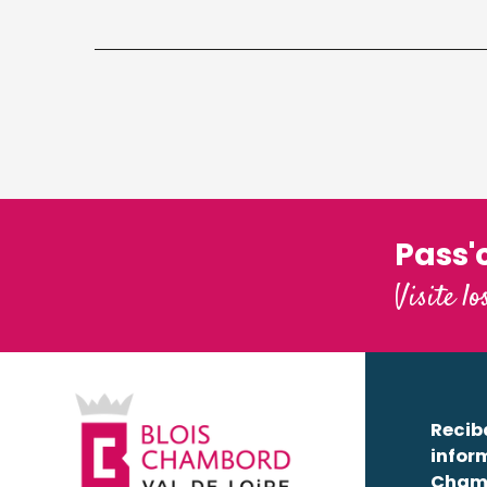
Pass'
Visite lo
Recib
infor
Cham