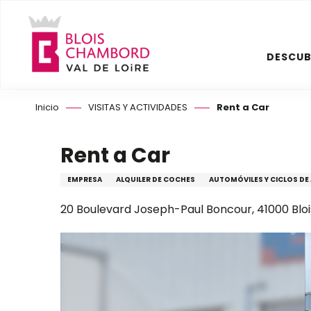
Aller
au
contenu
DESCUB
principal
Inicio
VISITAS Y ACTIVIDADES
Rent a Car
Rent a Car
EMPRESA
ALQUILER DE COCHES
AUTOMÓVILES Y CICLOS DE 
20 Boulevard Joseph-Paul Boncour, 41000 Bloi