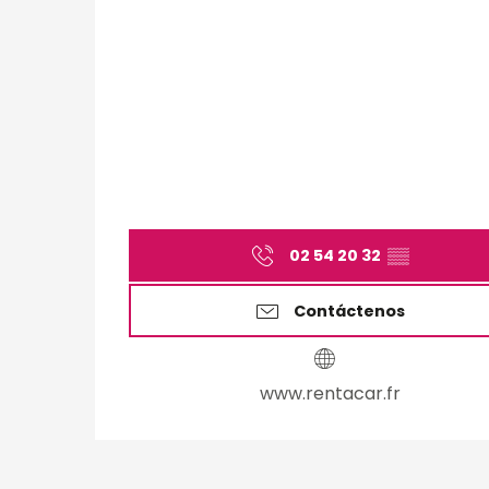
02 54 20 32
▒▒
Contáctenos
www.rentacar.fr