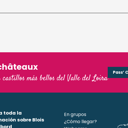
châteaux
Pass’ 
s castillos más bellos del Valle del Loira
a toda la
En grupos
mación sobre Blois
¿Cómo llegar?
bord