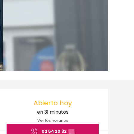
Horarios y datos de 
Abierto hoy
en 31 minutos
Ver los horarios
02 54 20 32
▒▒