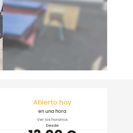
Horarios y datos de 
Abierto hoy
en una hora
Ver los horarios
Desde