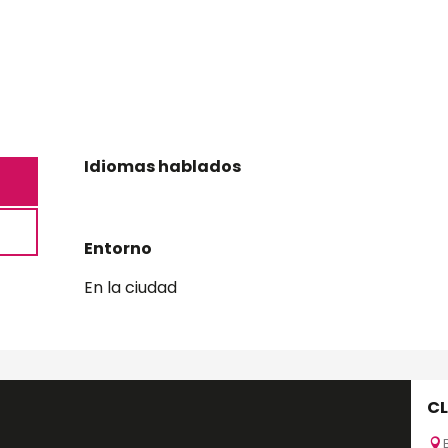
Idiomas hablados
Idiomas hablados
Entorno
Entorno
En la ciudad
CL