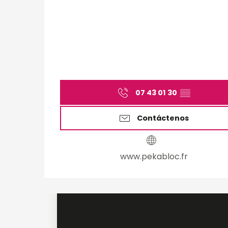
07 43 01 30
▒▒
Contáctenos
www.pekabloc.fr