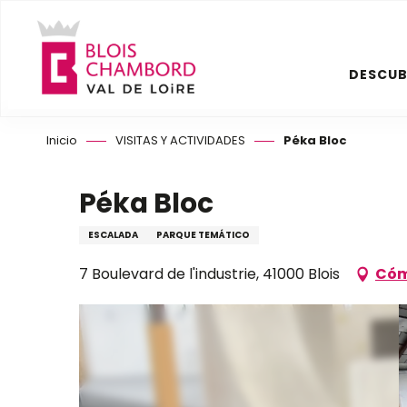
Aller
au
contenu
DESCUB
principal
Inicio
VISITAS Y ACTIVIDADES
Péka Bloc
Péka Bloc
ESCALADA
PARQUE TEMÁTICO
7 Boulevard de l'industrie, 41000 Blois
Cóm