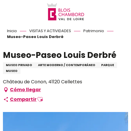
Aller
au
contenu
principal
Inicio
VISITAS Y ACTIVIDADES
Patrimonio
Museo-Paseo Louis Derbré
Museo-Paseo Louis Derbré
MUSEO PRIVADO
ARTE MODERNO / CONTEMPORÁNEO
PARQUE
MUSEO
Château de Conon, 41120 Cellettes
Cómo llegar
Ajouter aux favoris
Compartir