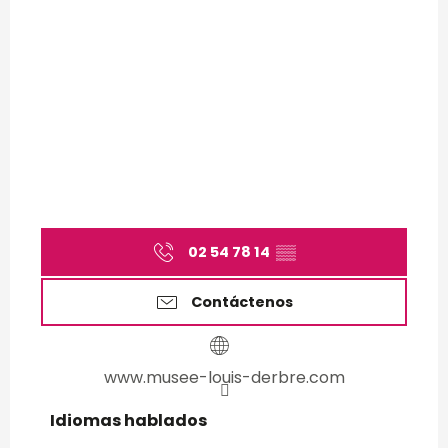
02 54 78 14
▒▒
Contáctenos
www.musee-louis-derbre.com
Idiomas hablados
Idiomas hablados