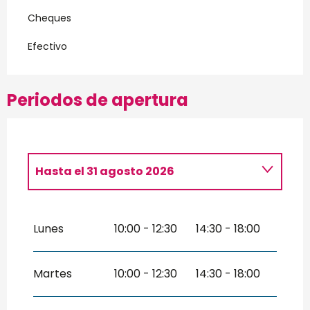
Cheques
Efectivo
Periodos de apertura
Hasta el
31 agosto 2026
Del
16 febrero 2026
al
27 febrero
2026
Lunes
10:00 - 12:30
14:30 - 18:00
Del
13 abril 2026
al
24 abril 2026
Martes
10:00 - 12:30
14:30 - 18:00
Del
1 mayo 2026
al
30 junio 2026
Del
1 septiembre 2026
al
30