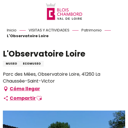
Aller
au
contenu
principal
Inicio
VISITAS Y ACTIVIDADES
Patrimonio
L'Observatoire Loire
L'Observatoire Loire
MUSEO
ECOMUSEO
Parc des Mées, Observatoire Loire, 41260 La
Chaussée-Saint-Victor
Cómo llegar
Ajouter aux favoris
Compartir