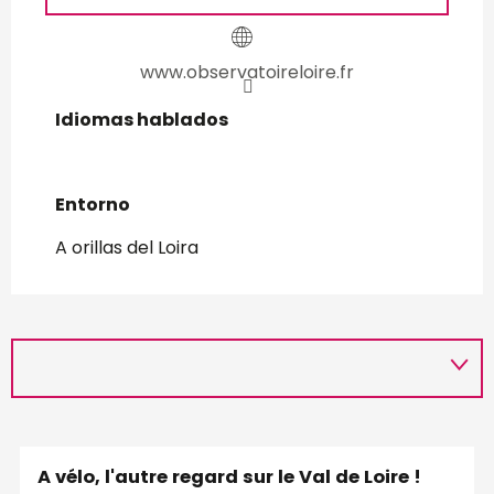
www.observatoireloire.fr
Idiomas hablados
Idiomas hablados
Entorno
Entorno
A orillas del Loira
A vélo, l'autre regard sur le Val de Loire !