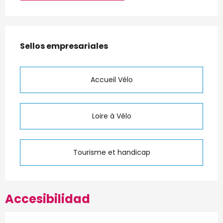
Oferta de prestaciones
Sellos empresariales
Sellos empresariales
Accueil Vélo
Loire à Vélo
Tourisme et handicap
Accesibilidad