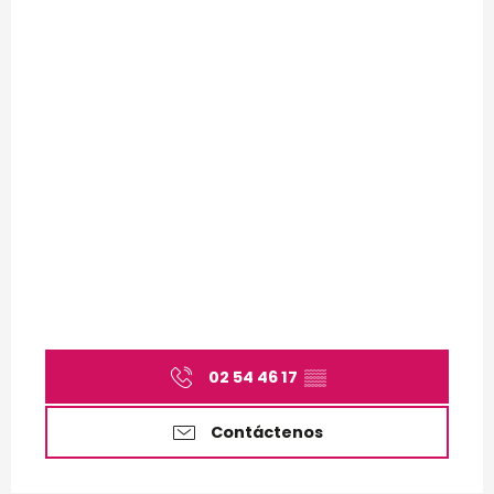
02 54 46 17
▒▒
Contáctenos