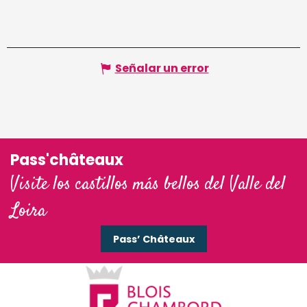
Señalar un error
Pass'châteaux
Visite los castillos más bellos del Valle del
Loira
Pass’ Châteaux