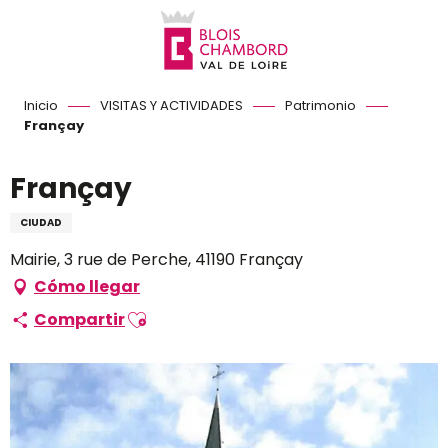
Aller
au
contenu
principal
Inicio
VISITAS Y ACTIVIDADES
Patrimonio
Françay
Françay
CIUDAD
Mairie, 3 rue de Perche, 41190 Françay
Cómo llegar
Ajouter aux favoris
Compartir