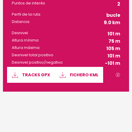
Puntos de interés
2
Perfil de la ruta
bucle
Distancia
9.0 km
Desnivel
101 m
Altura mínima
75 m
Altura máxima
105 m
Desnivel total positivo
101 m
Desnivel positivo/negativo
-101 m
Documentación
Los a
TRACKS GPX
FICHERO KML
101 m de Desnivel
Desnivel