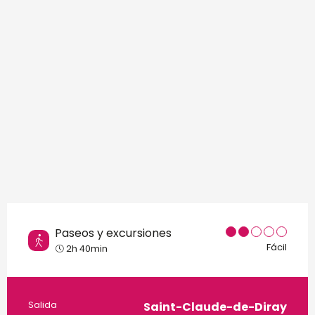
Puntos de interés
Paseos y excursiones
Fácil
2h 40min
Información práctica
Salida
Saint-Claude-de-Diray