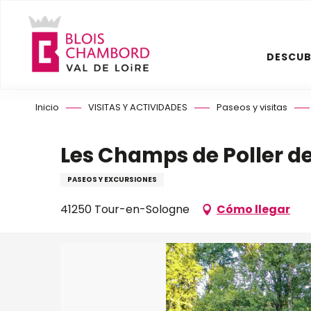
Aller
au
contenu
DESCUB
principal
Inicio
VISITAS Y ACTIVIDADES
Paseos y visitas
Les Champs de Poller d
PASEOS Y EXCURSIONES
41250 Tour-en-Sologne
Cómo llegar