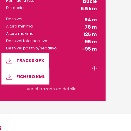
Perfil de la ruta
bucle
Distancia
6.5 km
Desnivel
94 m
Altura mínima
78 m
Altura máxima
125 m
Desnivel total positivo
95 m
Desnivel positivo/negativo
-95 m
Documentación
TRACKS GPX
Los archivos GP
FICHERO KML
Ver el trazado en detalle
s