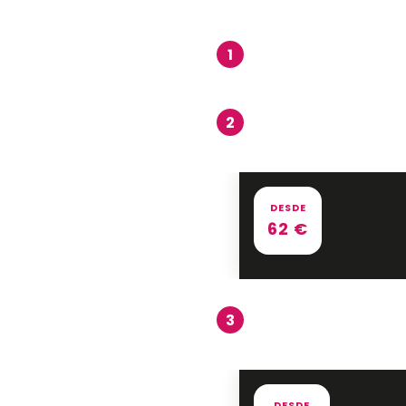
1
2
DESDE
62
€
3
DESDE