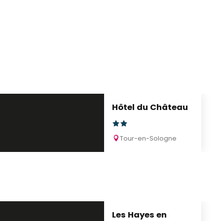
Hôtel du Château
Tour-en-Sologne
Les Hayes en