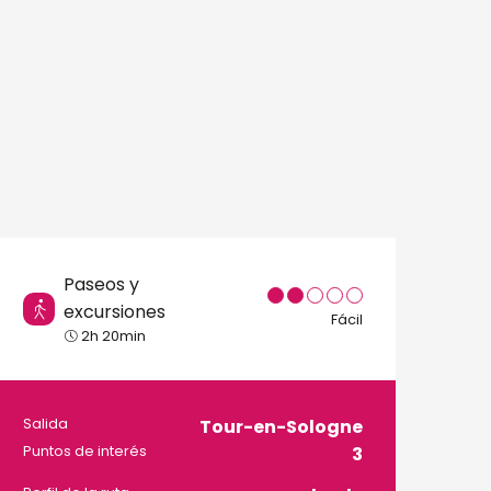
Paseos y
excursiones
Fácil
2h 20min
Información prácti
Salida
Tour-en-Sologne
Puntos de interés
3