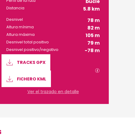
Perfil de la ruta
bucle
Distancia
5.8 km
Desnivel
78 m
Altura mínima
82 m
Altura máxima
105 m
Desnivel total positivo
79 m
Desnivel positivo/negativo
-78 m
Documentación
TRACKS GPX
Los archivos GP
FICHERO KML
Ver el trazado en detalle
s