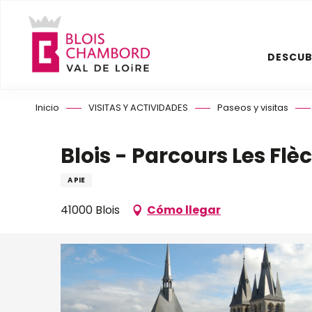
Aller
au
contenu
DESCUB
principal
Inicio
VISITAS Y ACTIVIDADES
Paseos y visitas
Blois - Parcours Les Flè
A PIE
41000 Blois
Cómo llegar