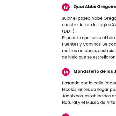
Quai Abbé Grégoir
13
Subir el paseo Abbé Grégoi
construidos en los siglos XV
(DDT).
El puente que salva el Loi
Puentes y Caminos. Se cons
metros río abajo, destruid
de hielo que se estrellaron
Monasterio de los 
14
Pasando por la calle Robert
Nicolás, antes de llegar po
Jacobinos, establecidos en 
Natural y el Museo de Arte 