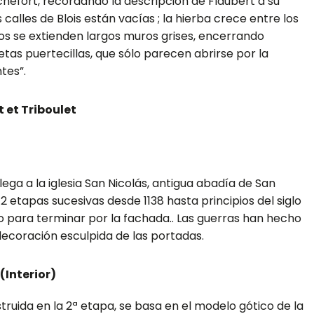
ochefort, recordando la descripción de Flaubert a su
s calles de Blois están vacías ; la hierba crece entre los
os se extienden largos muros grises, encerrando
etas puertecillas, que sólo parecen abrirse por la
tes”.
 et Triboulet
llega a la iglesia San Nicolás, antigua abadía de San
2 etapas sucesivas desde 1138 hasta principios del siglo
o para terminar por la fachada.. Las guerras han hecho
decoración esculpida de las portadas.
(Interior)
onstruida en la 2ª etapa, se basa en el modelo gótico de la