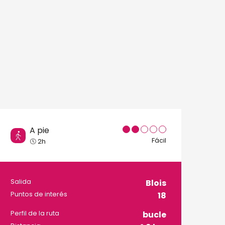
A pie
Fácil
2h
Información prácti
Salida
Blois
Puntos de interés
18
Perfil de la ruta
bucle