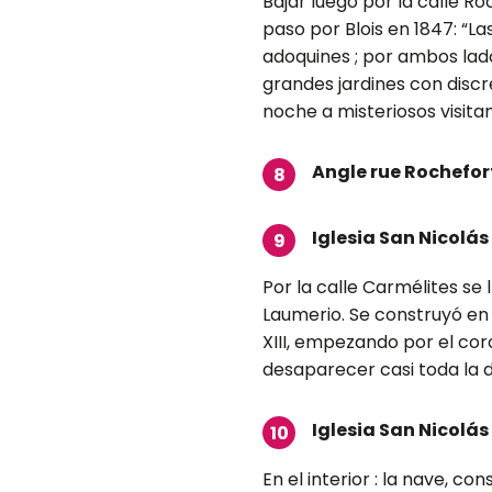
Bajar luego por la calle R
paso por Blois en 1847: “La
adoquines ; por ambos lad
grandes jardines con discr
noche a misteriosos visitan
Angle rue Rochefort
8
Iglesia San Nicolás
9
Por la calle Carmélites se 
Laumerio. Se construyó en 
XIII, empezando por el cor
desaparecer casi toda la 
Iglesia San Nicolás 
10
En el interior : la nave, c