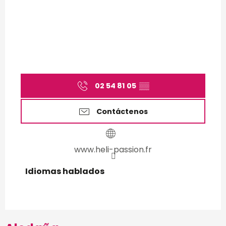
02 54 81 05
▒▒
Contáctenos
www.heli-passion.fr
Idiomas hablados
Idiomas hablados