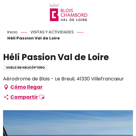
Aller
au
contenu
principal
Inicio
VISITAS Y ACTIVIDADES
Héli Passion Val de Loire
Héli Passion Val de Loire
VUELO EN HELICÓPTERO
Aérodrome de Blois - Le Breuil, 41330 Villefrancœur
Cómo llegar
Ajouter aux favoris
Compartir