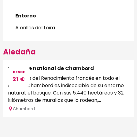
Entorno
Entorno
A orillas del Loira
Aledaña
Domaine national de Chambord
DESDE
Emblema del Renacimiento francés en todo el
21
€
mundo, Chambord es indisociable de su entorno
natural, el bosque. Con sus 5.440 hectáreas y 32
kilómetros de murallas que lo rodean,...
Chambord