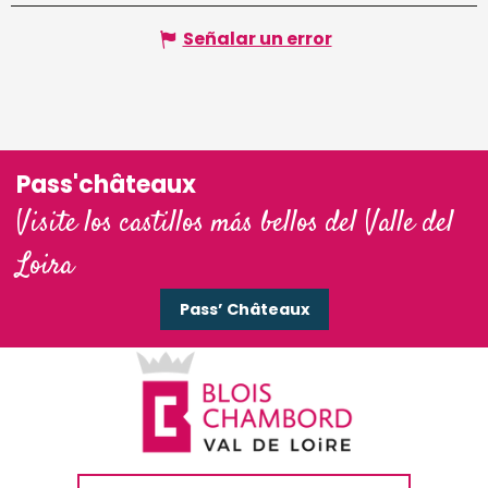
Señalar un error
Pass'châteaux
Visite los castillos más bellos del Valle del
Loira
Pass’ Châteaux